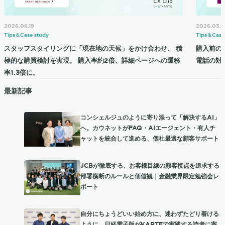
2026.06.19
2026.03.2
Tips＆Case study
Tips＆Case
スタッフスタイリングに「現在地の天候」をかけ合わせ、 積
購入前の
極的な購買検討を実現。 購入率約2倍、詳細ページへの遷移
電話の対応
率1.3倍に。
最新記事
コンシェルジュのように寄り添って「解決するAI」
へ。カウネットがFAQ・AIエージェント・有人チ
ャットを統合して進める、個社最適な顧客サポート
JCBが徹底する、お客様目線の顧客接点を追求する
部署横断のルールと価値観｜金融業界限定勉強会レ
ポート
自分にちょうどいい始め方に、迷わずたどり着ける
ように。日経電子版がKARTEで実践する読者に寄