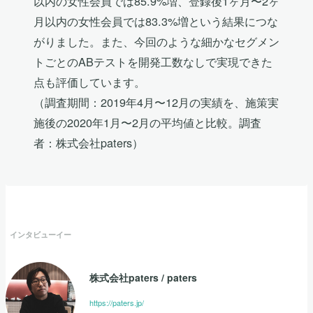
以内の女性会員では85.9%増、登録後1ヶ月〜2ヶ
月以内の女性会員では83.3%増という結果につな
がりました。また、今回のような細かなセグメン
トごとのABテストを開発工数なしで実現できた
点も評価しています。
（調査期間：2019年4月〜12月の実績を、施策実
施後の2020年1月〜2月の平均値と比較。調査
者：株式会社paters）
インタビューイー
株式会社paters
/
paters
https://paters.jp/