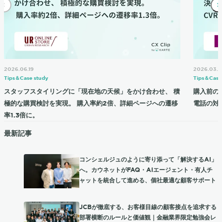
2026.06.19
2026.03.2
Tips＆Case study
Tips＆Case
スタッフスタイリングに「現在地の天候」をかけ合わせ、 積
購入前の
極的な購買検討を実現。 購入率約2倍、詳細ページへの遷移
電話の対応
率1.3倍に。
最新記事
コンシェルジュのように寄り添って「解決するAI」
へ。カウネットがFAQ・AIエージェント・有人チ
ャットを統合して進める、個社最適な顧客サポート
JCBが徹底する、お客様目線の顧客接点を追求する
部署横断のルールと価値観｜金融業界限定勉強会レ