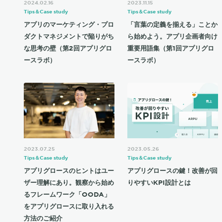
2024.02.16
2023.11.15
Tips＆Case study
Tips＆Case study
アプリのマーケティング・プロ
「言葉の定義を揃える」ことか
ダクトマネジメントで陥りがち
ら始めよう。アプリ企画者向け
な思考の壁（第2回アプリグロ
重要用語集（第1回アプリグロ
ースラボ）
ースラボ）
2023.07.25
2023.05.26
Tips＆Case study
Tips＆Case study
アプリグロースのヒントはユー
アプリグロースの鍵！改善が回
ザー理解にあり。観察から始め
りやすいKPI設計とは
るフレームワーク「OODA」
をアプリグロースに取り入れる
方法のご紹介