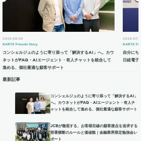
2026.08.06
2026.07.1
KARTE Friends Story
KARTE Fri
コンシェルジュのように寄り添って「解決するAI」へ。カウ
自分にち
ネットがFAQ・AIエージェント・有人チャットを統合して
日経電子
進める、個社最適な顧客サポート
最新記事
コンシェルジュのように寄り添って「解決するAI」
へ。カウネットがFAQ・AIエージェント・有人チ
ャットを統合して進める、個社最適な顧客サポート
JCBが徹底する、お客様目線の顧客接点を追求する
部署横断のルールと価値観｜金融業界限定勉強会レ
ポート