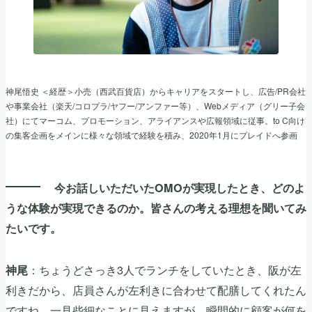
神尾悟史 ＜経歴＞小売（西武百貨店）からキャリアをスタートし、広告/PR会社
や事業会社（楽天/コロプラ/ヤフー/アンファー等）、Webメディア（グリー子会
社）にてマーコム、プロモーション、アライアンスや広報領域に従事。to C向け
の集客企画をメインに様々な領域で経験を積み、2020年1月にプレイドへ参画
今お話しいただいたOMOが実現したとき、どのよ
うな体験が実現できるのか。皆さんの考える理想を聞いてみ
たいです。
：ちょうどさっき3人でランチをしていたとき、阪が左
神尾
利きだから、店員さんが左利きに合わせて配膳してくれたん
ですね。一見些細なことに見えますが、瞬間的に顧客が何を