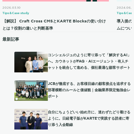
2026.03.10
2024.06.2
Tips＆Case study
Tips＆Case
【解説】 Craft Cross CMSとKARTE Blocksの使い分け
導入後の
とは？役割の違いと判断基準
ムについ
最新記事
コンシェルジュのように寄り添って「解決するAI」
へ。カウネットがFAQ・AIエージェント・有人チ
ャットを統合して進める、個社最適な顧客サポート
JCBが徹底する、お客様目線の顧客接点を追求する
部署横断のルールと価値観｜金融業界限定勉強会レ
ポート
自分にちょうどいい始め方に、迷わずたどり着ける
ように。日経電子版がKARTEで実践する読者に寄
り添う入会動線