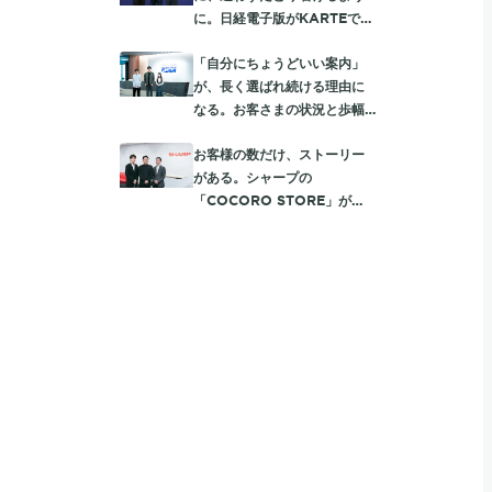
に。日経電子版がKARTEで実
践する読者に寄り添う入会動
「自分にちょうどいい案内」
線
が、長く選ばれ続ける理由に
なる。お客さまの状況と歩幅
に合わせて、auを使うほど
お客様の数だけ、ストーリー
「おトク」が膨らむ体験設計
がある。シャープの
「COCORO STORE」が
KARTEで深める、一人ひとり
に向き合う顧客体験