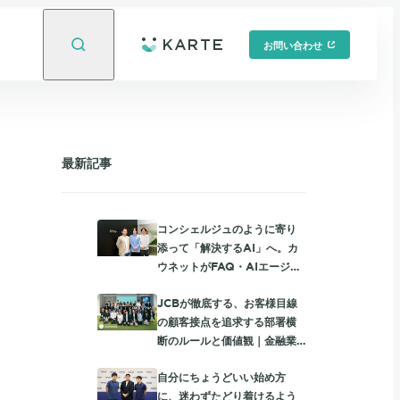
お問い合わせ
最新記事
コンシェルジュのように寄り
添って「解決するAI」へ。カ
ウネットがFAQ・AIエージェ
ント・有人チャットを統合し
JCBが徹底する、お客様目線
て進める、個社最適な顧客サ
の顧客接点を追求する部署横
ポート
断のルールと価値観｜金融業
界限定勉強会レポート
自分にちょうどいい始め方
に、迷わずたどり着けるよう