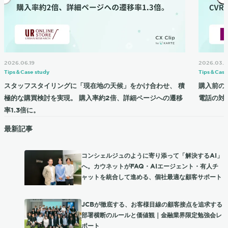
2026.06.19
2026.03.2
Tips＆Case study
Tips＆Case
スタッフスタイリングに「現在地の天候」をかけ合わせ、 積
購入前の
極的な購買検討を実現。 購入率約2倍、詳細ページへの遷移
電話の対応
率1.3倍に。
最新記事
コンシェルジュのように寄り添って「解決するAI」
へ。カウネットがFAQ・AIエージェント・有人チ
ャットを統合して進める、個社最適な顧客サポート
JCBが徹底する、お客様目線の顧客接点を追求する
部署横断のルールと価値観｜金融業界限定勉強会レ
ポート