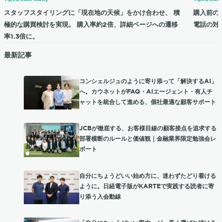
スタッフスタイリングに「現在地の天候」をかけ合わせ、 積
購入前の
極的な購買検討を実現。 購入率約2倍、詳細ページへの遷移
電話の対応
率1.3倍に。
最新記事
コンシェルジュのように寄り添って「解決するAI」
へ。カウネットがFAQ・AIエージェント・有人チ
ャットを統合して進める、個社最適な顧客サポート
JCBが徹底する、お客様目線の顧客接点を追求する
部署横断のルールと価値観｜金融業界限定勉強会レ
ポート
自分にちょうどいい始め方に、迷わずたどり着ける
ように。日経電子版がKARTEで実践する読者に寄
り添う入会動線