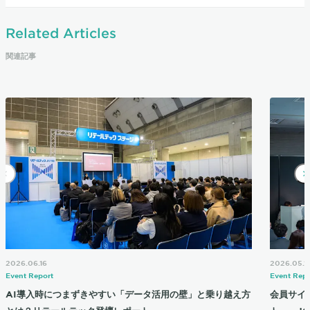
Related Articles
関連記事
2026.06.16
2026.05.1
Event Report
Event Repo
AI導入時につまずきやすい「データ活用の壁」と乗り越え方
会員サイ