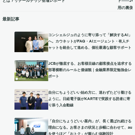
とは？リテールテック登壇レポート
ト――J
用の裏側
最新記事
コンシェルジュのように寄り添って「解決するAI」
へ。カウネットがFAQ・AIエージェント・有人チ
ャットを統合して進める、個社最適な顧客サポート
JCBが徹底する、お客様目線の顧客接点を追求する
部署横断のルールと価値観｜金融業界限定勉強会レ
ポート
自分にちょうどいい始め方に、迷わずたどり着ける
ように。日経電子版がKARTEで実践する読者に寄
り添う入会動線
「自分にちょうどいい案内」が、長く選ばれ続ける
理由になる。お客さまの状況と歩幅に合わせて、au
を使うほど「おトク」が膨らむ体験設計