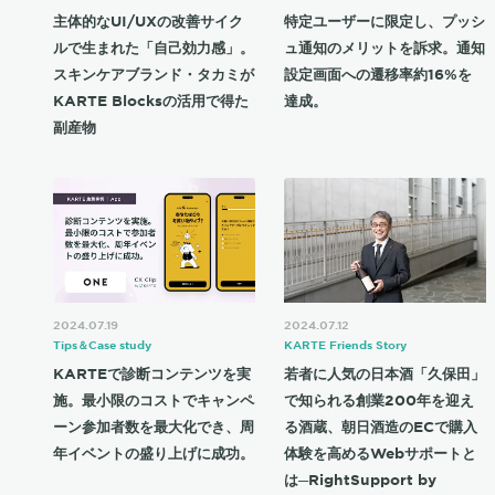
主体的なUI/UXの改善サイク
特定ユーザーに限定し、プッシ
ルで生まれた「自己効力感」。
ュ通知のメリットを訴求。通知
スキンケアブランド・タカミが
設定画面への遷移率約16%を
KARTE Blocksの活用で得た
達成。
副産物
2024.07.19
2024.07.12
Tips＆Case study
KARTE Friends Story
KARTEで診断コンテンツを実
若者に人気の日本酒「久保田」
施。最小限のコストでキャンペ
で知られる創業200年を迎え
ーン参加者数を最大化でき、周
る酒蔵、朝日酒造のECで購入
年イベントの盛り上げに成功。
体験を高めるWebサポートと
は─RightSupport by