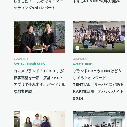
しました！──ふかぼり！マー
トするRENOSYの取り組み
ケティングvol.1レポート
2024.11.15
2024.11.14
KARTE Friends Story
Event Report
コスメブランド「THREE」が
ブランドCRMやOMOはどう
顧客基盤を一新 店舗・EC・
してる？オンワード、
アプリで生み出す、パーソナル
TENTIAL、リーバイスが語る
な顧客体験
KARTE活用｜アパレルナイト
2024