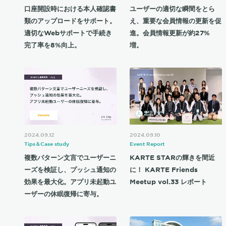
口座開設時における本人確認書
ユーザーの適切な瞬間をとら
類のアップロードをサポート。
え、重要な会員情報の更新を促
適切なWebサポートで手続き
進。会員情報更新が約27%
完了率を8%向上。
増。
2024.09.12
2024.09.10
Tips＆Case study
Event Report
複数パターン文言でユーザーニ
KARTE STARの輝きを間近
ーズを検証し、プッシュ通知の
に！ KARTE Friends
効果を最大化。アプリ未起動ユ
Meetup vol.33 レポート
ーザーの休眠復帰に寄与。