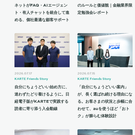
ネットがFAQ・AIエージェン
のルールと価値観｜金融業界限
ト・有人チャットを統合して進
定勉強会レポート
める、個社最適な顧客サポート
2026.07.17
2026.07.15
KARTE Friends Story
KARTE Friends Story
自分にちょうどいい始め方に、
「自分にちょうどいい案内」
迷わずたどり着けるように。日
が、長く選ばれ続ける理由にな
経電子版がKARTEで実践する
る。お客さまの状況と歩幅に合
読者に寄り添う入会動線
わせて、auを使うほど「おト
ク」が膨らむ体験設計