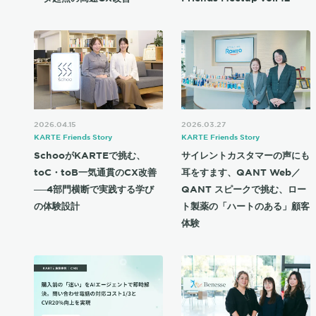
2026.04.15
2026.03.27
KARTE Friends Story
KARTE Friends Story
SchooがKARTEで挑む、
サイレントカスタマーの声にも
toC・toB一気通貫のCX改善
耳をすます、QANT Web／
──4部門横断で実践する学び
QANT スピークで挑む、ロー
の体験設計
ト製薬の「ハートのある」顧客
体験