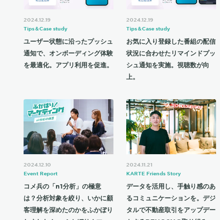
2024.12.19
2024.12.19
Tips＆Case study
Tips＆Case study
ユーザー状態に沿ったプッシュ
お気に入り登録した番組の配信
通知で、オンボーディング体験
状況に合わせたリマインドプッ
を最適化。アプリ利用を促進。
シュ通知を実施。視聴数が向
上。
2024.12.10
2024.11.21
Event Report
KARTE Friends Story
コメ兵の「n1分析」の極意
データを活用し、手触り感のあ
は？分析対象を絞り、いかに顧
るコミュニケーションを。デジ
客理解を深めたのかをふかぼり
タルで不動産取引をアップデー