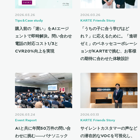
2026.03.26
2026.03.26
Tips＆Case study
KARTE Friends Story
購入前の「迷い」をAIエージ
「うちの子に合う学びはど
ェントで即時解決。問い合わせ
れ？」に応えるために。「進研
電話の対応コスト1/3と
ゼミ」のベネッセコーポレーシ
CVR20%向上を実現
ョンがKARTEで挑む、お客様
の期待に合わせた体験設計
2026.03.24
2026.03.13
Event Report
KARTE Friends Story
AIと共に年間50万件の問い合
サイレントカスタマーの声など
わせに挑む――パナソニック
の潜在的なVOCを可視化し、