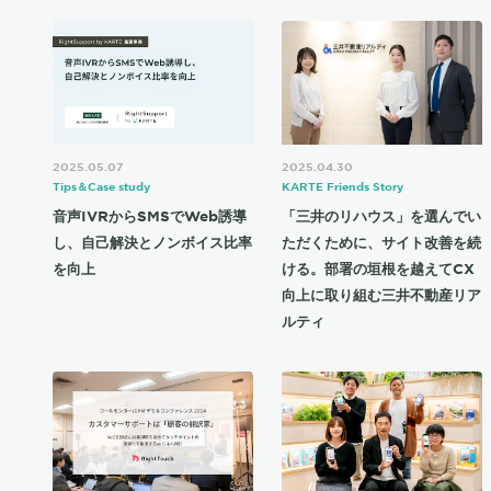
2025.05.07
2025.04.30
Tips＆Case study
KARTE Friends Story
音声IVRからSMSでWeb誘導
「三井のリハウス」を選んでい
し、自己解決とノンボイス比率
ただくために、サイト改善を続
を向上
ける。部署の垣根を越えてCX
向上に取り組む三井不動産リア
ルティ