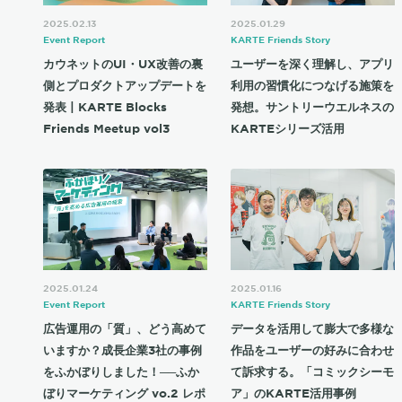
2025.02.13
2025.01.29
Event Report
KARTE Friends Story
カウネットのUI・UX改善の裏
ユーザーを深く理解し、アプリ
側とプロダクトアップデートを
利用の習慣化につなげる施策を
発表 | KARTE Blocks
発想。サントリーウエルネスの
Friends Meetup vol3
KARTEシリーズ活用
2025.01.24
2025.01.16
Event Report
KARTE Friends Story
広告運用の「質」、どう高めて
データを活用して膨大で多様な
いますか？成長企業3社の事例
作品をユーザーの好みに合わせ
をふかぼりしました！──ふか
て訴求する。「コミックシーモ
ぼりマーケティング vo.2 レポ
ア」のKARTE活用事例