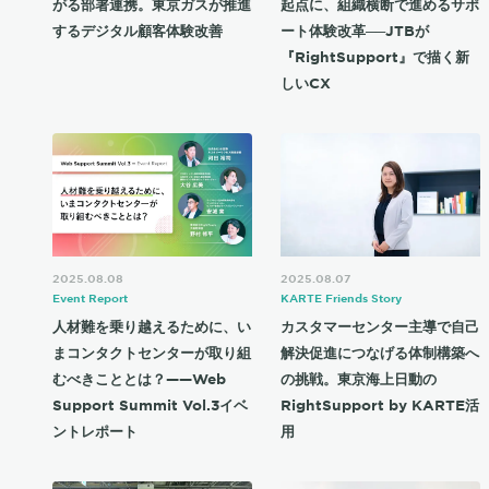
がる部署連携。東京ガスが推進
起点に、組織横断で進めるサポ
するデジタル顧客体験改善
ート体験改革──JTBが
『RightSupport』で描く新
しいCX
2025.08.08
2025.08.07
Event Report
KARTE Friends Story
人材難を乗り越えるために、い
カスタマーセンター主導で自己
まコンタクトセンターが取り組
解決促進につなげる体制構築へ
むべきこととは？——Web
の挑戦。東京海上日動の
Support Summit Vol.3イベ
RightSupport by KARTE活
ントレポート
用