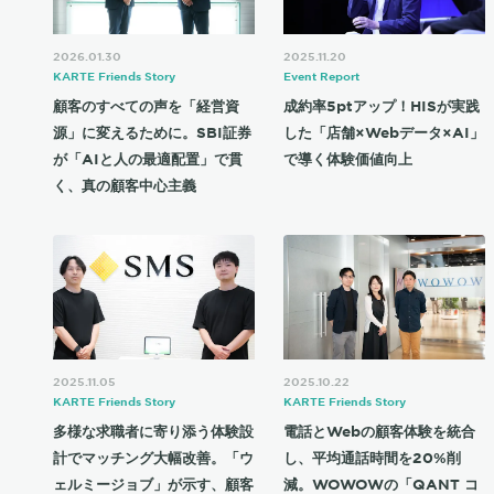
2026.01.30
2025.11.20
KARTE Friends Story
Event Report
顧客のすべての声を「経営資
成約率5ptアップ！HISが実践
源」に変えるために。SBI証券
した「店舗×Webデータ×AI」
が「AIと人の最適配置」で貫
で導く体験価値向上
く、真の顧客中心主義
2025.11.05
2025.10.22
KARTE Friends Story
KARTE Friends Story
多様な求職者に寄り添う体験設
電話とWebの顧客体験を統合
計でマッチング大幅改善。「ウ
し、平均通話時間を20%削
ェルミージョブ」が示す、顧客
減。WOWOWの「QANT コ