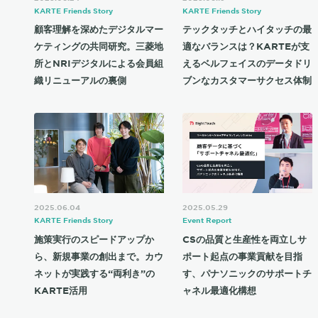
KARTE Friends Story
KARTE Friends Story
顧客理解を深めたデジタルマー
テックタッチとハイタッチの最
ケティングの共同研究。三菱地
適なバランスは？KARTEが支
所とNRIデジタルによる会員組
えるベルフェイスのデータドリ
織リニューアルの裏側
ブンなカスタマーサクセス体制
2025.06.04
2025.05.29
KARTE Friends Story
Event Report
施策実行のスピードアップか
CSの品質と生産性を両立しサ
ら、新規事業の創出まで。カウ
ポート起点の事業貢献を目指
ネットが実践する“両利き”の
す、パナソニックのサポートチ
KARTE活用
ャネル最適化構想