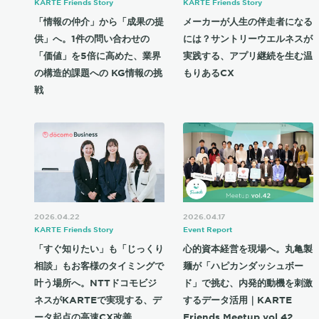
KARTE Friends Story
KARTE Friends Story
「情報の仲介」から「成果の提
メーカーが人生の伴走者になる
供」へ。1件の問い合わせの
には？サントリーウエルネスが
「価値」を5倍に高めた、業界
実践する、アプリ継続を生む温
の構造的課題への KG情報の挑
もりあるCX
戦
2026.04.22
2026.04.17
KARTE Friends Story
Event Report
「すぐ知りたい」も「じっくり
心的資本経営を現場へ。丸亀製
相談」もお客様のタイミングで
麺が「ハピカンダッシュボー
叶う場所へ。NTTドコモビジ
ド」で挑む、内発的動機を刺激
ネスがKARTEで実現する、デ
するデータ活用｜KARTE
ータ起点の高速CX改善
Friends Meetup vol.42