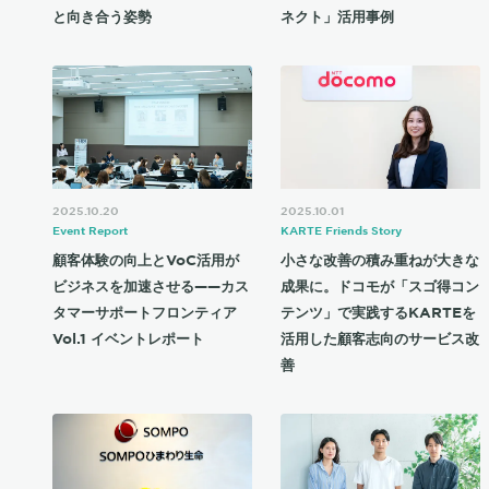
と向き合う姿勢
ネクト」活用事例
2025.10.20
2025.10.01
Event Report
KARTE Friends Story
顧客体験の向上とVoC活用が
小さな改善の積み重ねが大きな
ビジネスを加速させる——カス
成果に。ドコモが「スゴ得コン
タマーサポートフロンティア
テンツ」で実践するKARTEを
Vol.1 イベントレポート
活用した顧客志向のサービス改
善