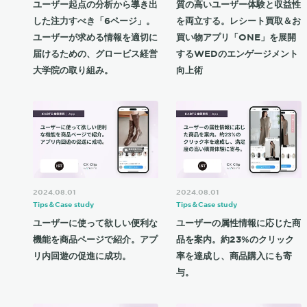
ユーザー起点の分析から導き出
質の高いユーザー体験と収益性
した注力すべき「6ページ」。
を両立する。レシート買取＆お
ユーザーが求める情報を適切に
買い物アプリ「ONE」を展開
届けるための、グロービス経営
するWEDのエンゲージメント
大学院の取り組み。
向上術
2024.08.01
2024.08.01
Tips＆Case study
Tips＆Case study
ユーザーに使って欲しい便利な
ユーザーの属性情報に応じた商
機能を商品ページで紹介。アプ
品を案内。約23%のクリック
リ内回遊の促進に成功。
率を達成し、商品購入にも寄
与。