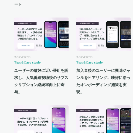
ート
2024.12.19
2024.12.19
Tips＆Case study
Tips＆Case study
ユーザーの嗜好に近い番組を訴
加入直後のユーザーに興味ジャ
求し、人気番組視聴後のサブス
ンルをヒアリング。嗜好に沿っ
クリプション継続率向上に寄
たオンボーディング施策を実
与。
現。