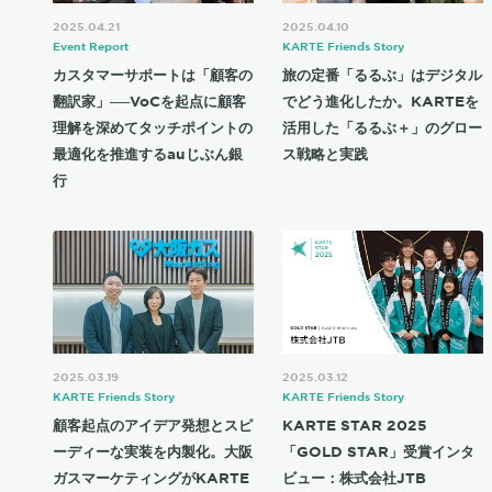
2025.04.21
2025.04.10
Event Report
KARTE Friends Story
カスタマーサポートは「顧客の
旅の定番「るるぶ」はデジタル
翻訳家」──VoCを起点に顧客
でどう進化したか。KARTEを
理解を深めてタッチポイントの
活用した「るるぶ＋」のグロー
最適化を推進するauじぶん銀
ス戦略と実践
行
2025.03.19
2025.03.12
KARTE Friends Story
KARTE Friends Story
顧客起点のアイデア発想とスピ
KARTE STAR 2025
ーディーな実装を内製化。大阪
「GOLD STAR」受賞インタ
ガスマーケティングがKARTE
ビュー：株式会社JTB