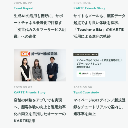
2025.05.22
2025.05.14
Event Report
KARTE Friends Story
生成AIの活用も視野に、サポ
サイトもメールも、顧客データ
ートチャネル最適化で目指す
起点でより良い体験を探求。
「次世代カスタマーサービス組
「Teachme Biz」のKARTE
織」への進化
活用による進化の軌跡
2025.05.09
2025.05.08
KARTE Friends Story
Tips＆Case study
店舗の体験をアプリでも実現
マイページのログイン／新規登
へ。顧客体験の向上と運用効率
録をチュートリアルで案内し、
化の両立を目指したオーケーの
遷移率を向上
KARTE活用