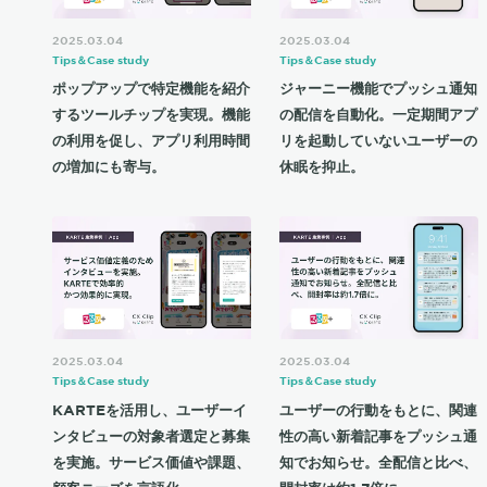
2025.03.04
2025.03.04
Tips＆Case study
Tips＆Case study
ポップアップで特定機能を紹介
ジャーニー機能でプッシュ通知
するツールチップを実現。機能
の配信を自動化。一定期間アプ
の利用を促し、アプリ利用時間
リを起動していないユーザーの
の増加にも寄与。
休眠を抑止。
2025.03.04
2025.03.04
Tips＆Case study
Tips＆Case study
KARTEを活用し、ユーザーイ
ユーザーの行動をもとに、関連
ンタビューの対象者選定と募集
性の高い新着記事をプッシュ通
を実施。サービス価値や課題、
知でお知らせ。全配信と比べ、