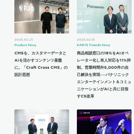
2026.02.21
2026.02.13
Product Story
KARTE Friends Story
CMSを、カスタマーデータと
商品相談窓口の18%をAIオペ
AIを活かすコンテンツ基盤
レーター化し有人対応を11%抑
に。「Craft Cross CMS」の
制。営業時間外5,000件の自
設計思想
己解決を実現──パナソニック
エンターテインメント＆コミュ
ニケーションがAIと共に目指
すCS改革