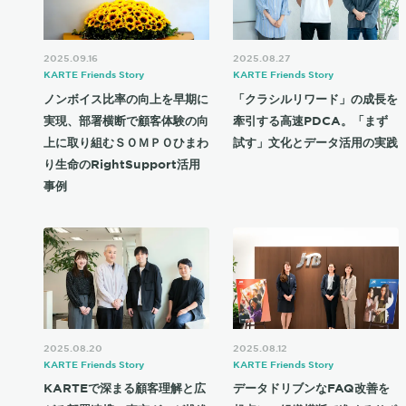
2025.09.16
2025.08.27
KARTE Friends Story
KARTE Friends Story
ノンボイス比率の向上を早期に
「クラシルリワード」の成長を
実現、部署横断で顧客体験の向
牽引する高速PDCA。「まず
上に取り組むＳＯＭＰＯひまわ
試す」文化とデータ活用の実践
り生命のRightSupport活用
事例
2025.08.20
2025.08.12
KARTE Friends Story
KARTE Friends Story
KARTEで深まる顧客理解と広
データドリブンなFAQ改善を