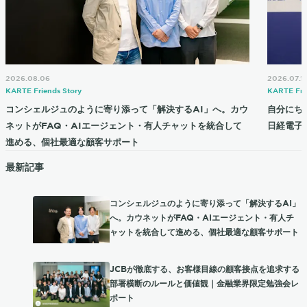
2026.08.06
2026.07.1
KARTE Friends Story
KARTE Fri
コンシェルジュのように寄り添って「解決するAI」へ。カウ
自分にち
ネットがFAQ・AIエージェント・有人チャットを統合して
日経電子
進める、個社最適な顧客サポート
最新記事
コンシェルジュのように寄り添って「解決するAI」
へ。カウネットがFAQ・AIエージェント・有人チ
ャットを統合して進める、個社最適な顧客サポート
JCBが徹底する、お客様目線の顧客接点を追求する
部署横断のルールと価値観｜金融業界限定勉強会レ
ポート