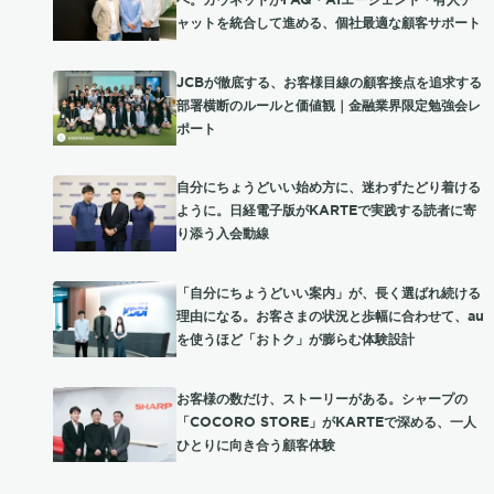
ャットを統合して進める、個社最適な顧客サポート
JCBが徹底する、お客様目線の顧客接点を追求する
部署横断のルールと価値観｜金融業界限定勉強会レ
ポート
自分にちょうどいい始め方に、迷わずたどり着ける
ように。日経電子版がKARTEで実践する読者に寄
り添う入会動線
「自分にちょうどいい案内」が、長く選ばれ続ける
理由になる。お客さまの状況と歩幅に合わせて、au
を使うほど「おトク」が膨らむ体験設計
お客様の数だけ、ストーリーがある。シャープの
「COCORO STORE」がKARTEで深める、一人
ひとりに向き合う顧客体験