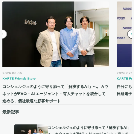
2026.08.06
2026.07.1
KARTE Friends Story
KARTE Fri
コンシェルジュのように寄り添って「解決するAI」へ。カウ
自分にち
ネットがFAQ・AIエージェント・有人チャットを統合して
日経電子
進める、個社最適な顧客サポート
最新記事
コンシェルジュのように寄り添って「解決するAI」
へ。カウネットがFAQ・AIエージェント・有人チ