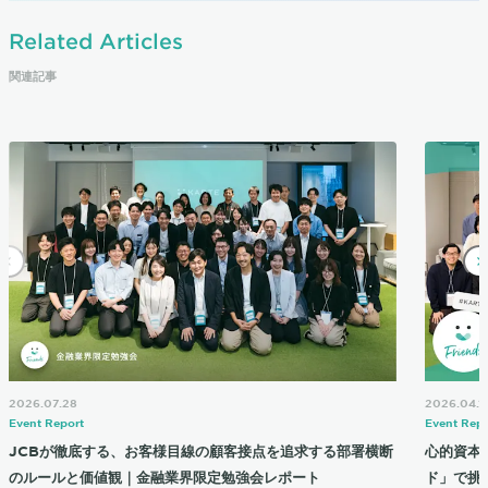
Related Articles
関連記事
2026.07.28
2026.04.1
Event Report
Event Repo
JCBが徹底する、お客様目線の顧客接点を追求する部署横断
心的資本
のルールと価値観｜金融業界限定勉強会レポート
ド」で挑