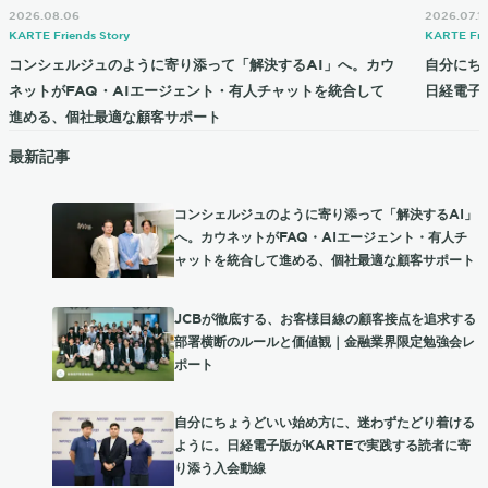
2026.08.06
2026.07.1
KARTE Friends Story
KARTE Fri
コンシェルジュのように寄り添って「解決するAI」へ。カウ
自分にち
ネットがFAQ・AIエージェント・有人チャットを統合して
日経電子
進める、個社最適な顧客サポート
最新記事
コンシェルジュのように寄り添って「解決するAI」
へ。カウネットがFAQ・AIエージェント・有人チ
ャットを統合して進める、個社最適な顧客サポート
JCBが徹底する、お客様目線の顧客接点を追求する
部署横断のルールと価値観｜金融業界限定勉強会レ
ポート
自分にちょうどいい始め方に、迷わずたどり着ける
ように。日経電子版がKARTEで実践する読者に寄
り添う入会動線