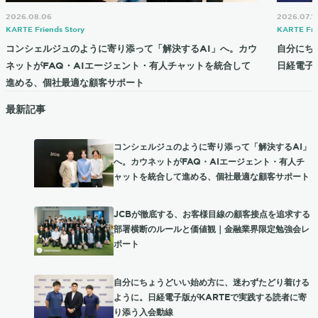
2026.08.06
2026.07.1
KARTE Friends Story
KARTE Fri
コンシェルジュのように寄り添って「解決するAI」へ。カウ
自分にち
ネットがFAQ・AIエージェント・有人チャットを統合して
日経電子
進める、個社最適な顧客サポート
最新記事
コンシェルジュのように寄り添って「解決するAI」
へ。カウネットがFAQ・AIエージェント・有人チ
ャットを統合して進める、個社最適な顧客サポート
JCBが徹底する、お客様目線の顧客接点を追求する
部署横断のルールと価値観｜金融業界限定勉強会レ
ポート
自分にちょうどいい始め方に、迷わずたどり着ける
ように。日経電子版がKARTEで実践する読者に寄
り添う入会動線