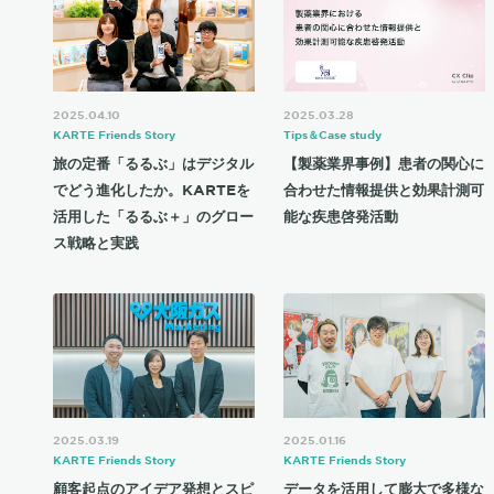
2025.04.10
2025.03.28
KARTE Friends Story
Tips＆Case study
旅の定番「るるぶ」はデジタル
【製薬業界事例】患者の関心に
でどう進化したか。KARTEを
合わせた情報提供と効果計測可
活用した「るるぶ＋」のグロー
能な疾患啓発活動
ス戦略と実践
2025.03.19
2025.01.16
KARTE Friends Story
KARTE Friends Story
顧客起点のアイデア発想とスピ
データを活用して膨大で多様な