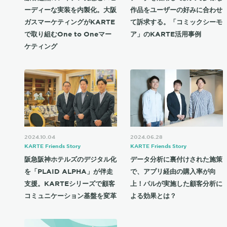
ーディーな実装を内製化。大阪
作品をユーザーの好みに合わせ
ガスマーケティングがKARTE
て訴求する。「コミックシーモ
で取り組むOne to Oneマー
ア」のKARTE活用事例
ケティング
2024.10.04
2024.06.28
KARTE Friends Story
KARTE Friends Story
阪急阪神ホテルズのデジタル化
データ分析に裏付けされた施策
を「PLAID ALPHA」が伴走
で、アプリ経由の購入率が向
支援。KARTEシリーズで顧客
上！パルが実施した顧客分析に
コミュニケーション基盤を変革
よる効果とは？