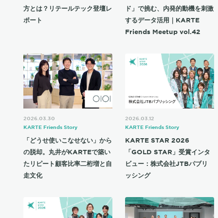
方とは？リテールテック登壇レ
ド」で挑む、内発的動機を刺激
ポート
するデータ活用｜KARTE
Friends Meetup vol.42
2026.03.30
2026.03.12
KARTE Friends Story
KARTE Friends Story
「どうせ使いこなせない」から
KARTE STAR 2026
の脱却。丸井がKARTEで築い
「GOLD STAR」受賞インタ
たリピート顧客比率二桁増と自
ビュー：株式会社JTBパブリ
走文化
ッシング