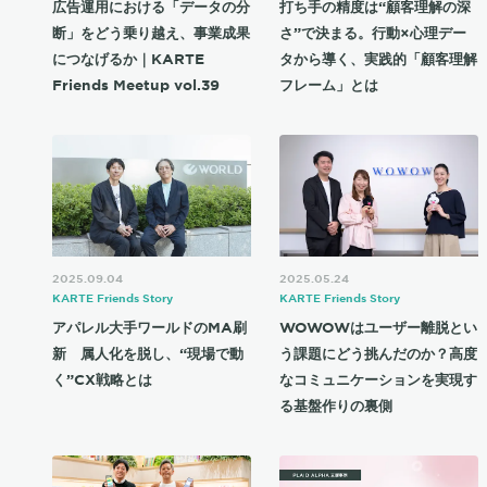
広告運用における「データの分
打ち手の精度は“顧客理解の深
断」をどう乗り越え、事業成果
さ”で決まる。行動×心理デー
につなげるか｜KARTE
タから導く、実践的「顧客理解
Friends Meetup vol.39
フレーム」とは
2025.09.04
2025.05.24
KARTE Friends Story
KARTE Friends Story
アパレル大手ワールドのMA刷
WOWOWはユーザー離脱とい
新 属人化を脱し、“現場で動
う課題にどう挑んだのか？高度
く”CX戦略とは
なコミュニケーションを実現す
る基盤作りの裏側