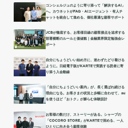
コンシェルジュのように寄り添って「解決するAI」
へ。カウネットがFAQ・AIエージェント・有人チ
ャットを統合して進める、個社最適な顧客サポート
JCBが徹底する、お客様目線の顧客接点を追求する
部署横断のルールと価値観｜金融業界限定勉強会レ
ポート
自分にちょうどいい始め方に、迷わずたどり着ける
ように。日経電子版がKARTEで実践する読者に寄
り添う入会動線
「自分にちょうどいい案内」が、長く選ばれ続ける
理由になる。お客さまの状況と歩幅に合わせて、au
を使うほど「おトク」が膨らむ体験設計
お客様の数だけ、ストーリーがある。シャープの
「COCORO STORE」がKARTEで深める、一人
ひとりに向き合う顧客体験