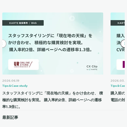
2026.06.19
2026.03.2
Tips＆Case study
Tips＆Case
スタッフスタイリングに「現在地の天候」をかけ合わせ、 積
購入前の
極的な購買検討を実現。 購入率約2倍、詳細ページへの遷移
電話の対応
率1.3倍に。
最新記事