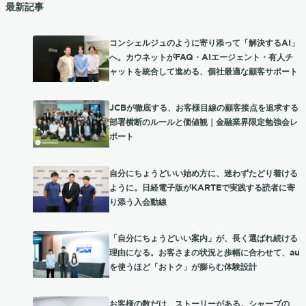
最新記事
コンシェルジュのように寄り添って「解決するAI」
へ。カウネットがFAQ・AIエージェント・有人チ
ャットを統合して進める、個社最適な顧客サポート
JCBが徹底する、お客様目線の顧客接点を追求する
部署横断のルールと価値観｜金融業界限定勉強会レ
ポート
自分にちょうどいい始め方に、迷わずたどり着ける
ように。日経電子版がKARTEで実践する読者に寄
り添う入会動線
「自分にちょうどいい案内」が、長く選ばれ続ける
理由になる。お客さまの状況と歩幅に合わせて、au
を使うほど「おトク」が膨らむ体験設計
お客様の数だけ、ストーリーがある。シャープの