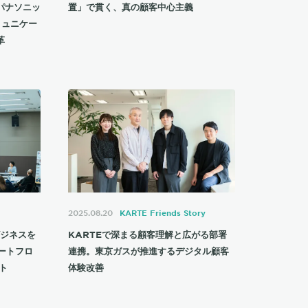
─パナソニッ
置」で貫く、真の顧客中心主義
ミュニケー
革
2025.08.20
KARTE Friends Story
ビジネスを
KARTEで深まる顧客理解と広がる部署
ートフロ
連携。東京ガスが推進するデジタル顧客
ート
体験改善