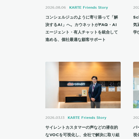
2026.08.06
KARTE Friends Story
202
コンシェルジュのように寄り添って「解
S
決するAI」へ。カウネットがFAQ・AI
気
エージェント・有人チャットを統合して
学
進める、個社最適な顧客サポート
2026.03.13
KARTE Friends Story
20
サイレントカスタマーの声などの潜在的
パ
なVOCを可視化し、全社で解決に取り組
視