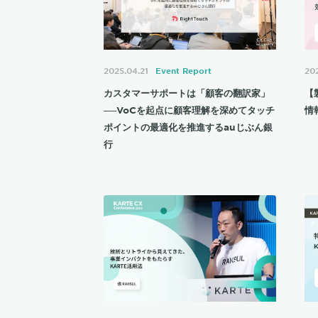
2025.04.21
Event Report
202
カスタマーサポートは「顧客の翻訳家」
【
──VoCを起点に顧客理解を深めてタッチ
情
ポイントの最適化を推進するauじぶん銀
行