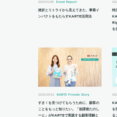
2023.11.08
Event Report
202
挫折とリトライから見えてきた、事業イ
特
ンパクトをもたらすKARTE活用法
K
R
を
2022.05.12
KARTE Friends Story
202
すき！を見つけてもらうために、顧客の
K
ことをもっと知りたい。「放課後たのし
を
ーと」がKARTEで実践する顧客理解と
る