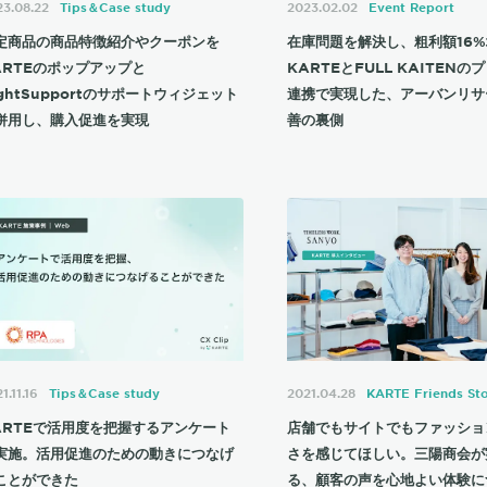
3.08.22
Tips＆Case study
2023.02.02
Event Report
定商品の商品特徴紹介やクーポンを
在庫問題を解決し、粗利額16
ARTEのポップアップと
KARTEとFULL KAITENの
ightSupportのサポートウィジェット
連携で実現した、アーバンリサ
併用し、購入促進を実現
善の裏側
1.11.16
Tips＆Case study
2021.04.28
KARTE Friends St
ARTEで活用度を把握するアンケート
店舗でもサイトでもファッショ
実施。活用促進のための動きにつなげ
さを感じてほしい。三陽商会が
ことができた
る、顧客の声を心地よい体験に