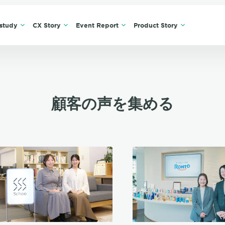
study
CX Story
Event Report
Product Story
顧客の声を集める