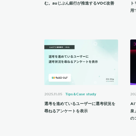
む。auじぶん銀行が推進するVOC改善
ト
用
2025.11.05
Tips＆Case study
202
選考を進めているユーザーに選考状況を
A
尋ねるアンケートを表示
泉
の