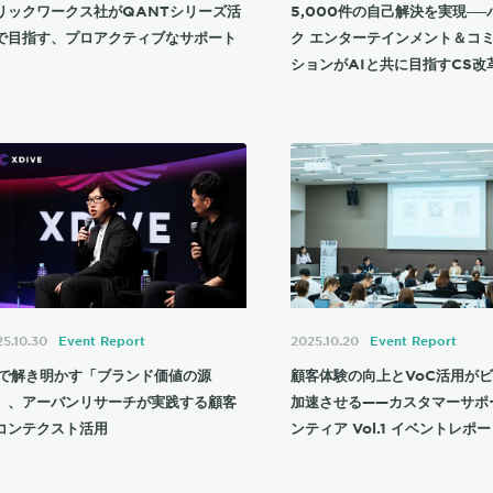
リックワークス社がQANTシリーズ活
5,000件の自己解決を実現─
で目指す、プロアクティブなサポート
ク エンターテインメント＆コ
ションがAIと共に目指すCS改
5.10.30
Event Report
2025.10.20
Event Report
Iで解き明かす「ブランド価値の源
顧客体験の向上とVoC活用が
」、アーバンリサーチが実践する顧客
加速させる——カスタマーサポ
コンテクスト活用
ンティア Vol.1 イベントレポ