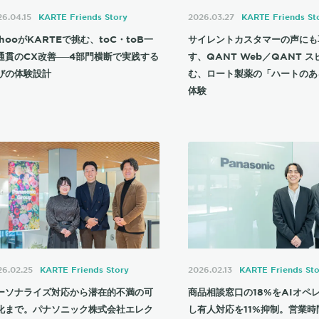
6.04.15
KARTE Friends Story
2026.03.27
KARTE Friends St
chooがKARTEで挑む、toC・toB一
サイレントカスタマーの声にも
通貫のCX改善──4部門横断で実践する
す、QANT Web／QANT 
びの体験設計
む、ロート製薬の「ハートのあ
体験
26.02.25
KARTE Friends Story
2026.02.13
KARTE Friends Sto
ーソナライズ対応から潜在的不満の可
商品相談窓口の18%をAIオペ
化まで。パナソニック株式会社エレク
し有人対応を11%抑制。営業時