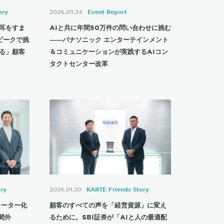
ory
2026.03.24
Event Report
耳をすま
AIと共に年間50万件の問い合わせに挑む
スピークで挑
――パナソニック エンターテインメント
る」顧客
＆コミュニケーションが実践するAIコン
タクトセンター改革
ry
2026.01.30
KARTE Friends Story
レーター化
顧客のすべての声を「経営資源」に変え
間外
るために。SBI証券が「AIと人の最適配