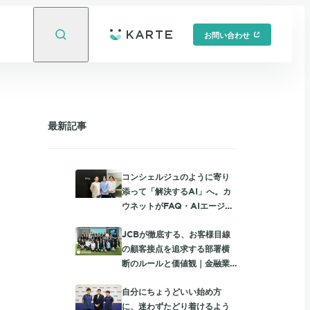
お問い合わせ
最新記事
コンシェルジュのように寄り
添って「解決するAI」へ。カ
ウネットがFAQ・AIエージェ
ント・有人チャットを統合し
JCBが徹底する、お客様目線
て進める、個社最適な顧客サ
の顧客接点を追求する部署横
ポート
断のルールと価値観｜金融業
界限定勉強会レポート
自分にちょうどいい始め方
に、迷わずたどり着けるよう