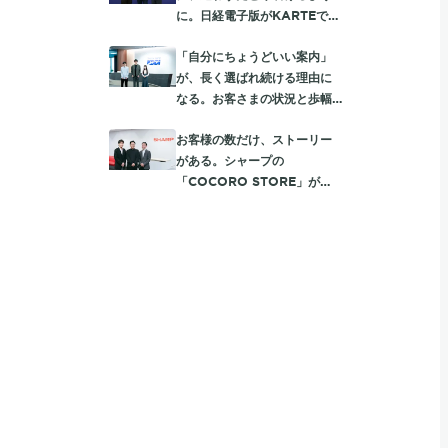
に。日経電子版がKARTEで実
践する読者に寄り添う入会動
「自分にちょうどいい案内」
線
が、長く選ばれ続ける理由に
なる。お客さまの状況と歩幅
に合わせて、auを使うほど
お客様の数だけ、ストーリー
「おトク」が膨らむ体験設計
がある。シャープの
「COCORO STORE」が
KARTEで深める、一人ひとり
に向き合う顧客体験