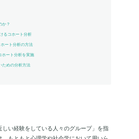
のか？
おけるコホート分析
用いたコホート分析の方法
リのコホート分析を実施
いための分析方法
近しい経験をしている人々のグループ」を指
は、もともと心理学や社会学において用いら