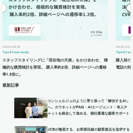
2026.06.19
2026.03.2
Tips＆Case study
Tips＆Case
スタッフスタイリングに「現在地の天候」をかけ合わせ、 積
購入前の
極的な購買検討を実現。 購入率約2倍、詳細ページへの遷移
電話の対応
率1.3倍に。
最新記事
コンシェルジュのように寄り添って「解決するAI」
へ。カウネットがFAQ・AIエージェント・有人チ
ャットを統合して進める、個社最適な顧客サポート
JCBが徹底する、お客様目線の顧客接点を追求する