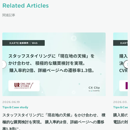
Related Articles
関連記事
2026.06.19
2026.03.2
Tips＆Case study
Tips＆Case
スタッフスタイリングに「現在地の天候」をかけ合わせ、 積
購入前の
極的な購買検討を実現。 購入率約2倍、詳細ページへの遷移
電話の対応
率1.3倍に。