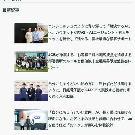
最新記事
コンシェルジュのように寄り添って「解決するAI」
へ。カウネットがFAQ・AIエージェント・有人チ
ャットを統合して進める、個社最適な顧客サポート
JCBが徹底する、お客様目線の顧客接点を追求する
部署横断のルールと価値観｜金融業界限定勉強会レ
ポート
自分にちょうどいい始め方に、迷わずたどり着ける
ように。日経電子版がKARTEで実践する読者に寄
り添う入会動線
「自分にちょうどいい案内」が、長く選ばれ続ける
理由になる。お客さまの状況と歩幅に合わせて、au
を使うほど「おトク」が膨らむ体験設計