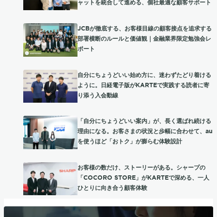
ャットを統合して進める、個社最適な顧客サポート
JCBが徹底する、お客様目線の顧客接点を追求する
部署横断のルールと価値観｜金融業界限定勉強会レ
ポート
自分にちょうどいい始め方に、迷わずたどり着ける
ように。日経電子版がKARTEで実践する読者に寄
り添う入会動線
「自分にちょうどいい案内」が、長く選ばれ続ける
理由になる。お客さまの状況と歩幅に合わせて、au
を使うほど「おトク」が膨らむ体験設計
お客様の数だけ、ストーリーがある。シャープの
「COCORO STORE」がKARTEで深める、一人
ひとりに向き合う顧客体験