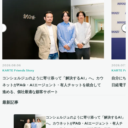
2026.08.06
2026.07.1
KARTE Friends Story
KARTE Fri
コンシェルジュのように寄り添って「解決するAI」へ。カウ
自分にち
ネットがFAQ・AIエージェント・有人チャットを統合して
日経電子
進める、個社最適な顧客サポート
最新記事
コンシェルジュのように寄り添って「解決するAI」
へ。カウネットがFAQ・AIエージェント・有人チ