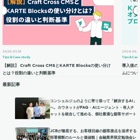
2026.03.10
2024.06.2
Tips＆Case study
Tips＆Case
【解説】 Craft Cross CMSとKARTE Blocksの使い分け
導入後の
とは？役割の違いと判断基準
ムについ
最新記事
コンシェルジュのように寄り添って「解決するAI」
へ。カウネットがFAQ・AIエージェント・有人チ
ャットを統合して進める、個社最適な顧客サポート
JCBが徹底する、お客様目線の顧客接点を追求する
部署横断のルールと価値観｜金融業界限定勉強会レ