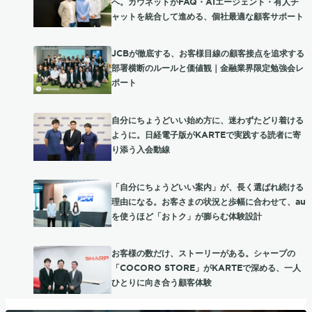
へ。カウネットがFAQ・AIエージェント・有人チ
ャットを統合して進める、個社最適な顧客サポート
JCBが徹底する、お客様目線の顧客接点を追求する
部署横断のルールと価値観｜金融業界限定勉強会レ
ポート
自分にちょうどいい始め方に、迷わずたどり着ける
ように。日経電子版がKARTEで実践する読者に寄
り添う入会動線
「自分にちょうどいい案内」が、長く選ばれ続ける
理由になる。お客さまの状況と歩幅に合わせて、au
を使うほど「おトク」が膨らむ体験設計
お客様の数だけ、ストーリーがある。シャープの
「COCORO STORE」がKARTEで深める、一人
ひとりに向き合う顧客体験