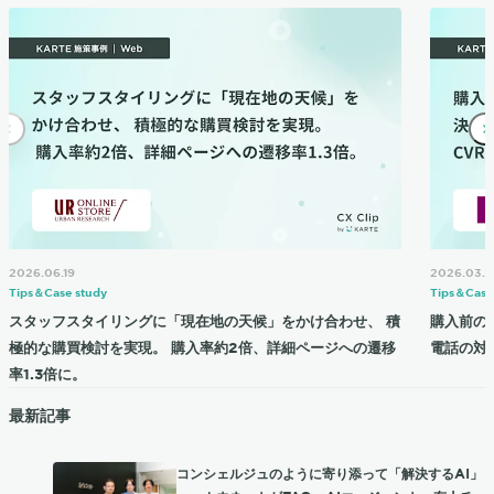
2026.06.19
2026.03.2
Tips＆Case study
Tips＆Case
スタッフスタイリングに「現在地の天候」をかけ合わせ、 積
購入前の
極的な購買検討を実現。 購入率約2倍、詳細ページへの遷移
電話の対応
率1.3倍に。
最新記事
コンシェルジュのように寄り添って「解決するAI」