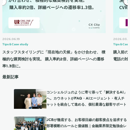
2026.06.19
2026.03.2
Tips＆Case study
Tips＆Case
スタッフスタイリングに「現在地の天候」をかけ合わせ、 積
購入前の
極的な購買検討を実現。 購入率約2倍、詳細ページへの遷移
電話の対応
率1.3倍に。
最新記事
コンシェルジュのように寄り添って「解決するAI」
へ。カウネットがFAQ・AIエージェント・有人チ
ャットを統合して進める、個社最適な顧客サポート
JCBが徹底する、お客様目線の顧客接点を追求する
部署横断のルールと価値観｜金融業界限定勉強会レ