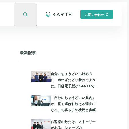
お問い合わせ
最新記事
自分にちょうどいい始め方
に、迷わずたどり着けるよう
に。日経電子版がKARTEで実
践する読者に寄り添う入会動
「自分にちょうどいい案内」
線
が、長く選ばれ続ける理由に
なる。お客さまの状況と歩幅
に合わせて、auを使うほど
お客様の数だけ、ストーリー
「おトク」が膨らむ体験設計
がある。シャープの