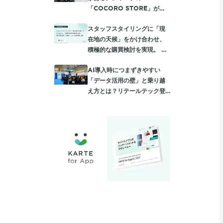
「COCORO STORE」が
KARTEで深める、一人ひとり
スタッフスタイリングに「現
に向き合う顧客体験
在地の天候」をかけ合わせ、
積極的な購買検討を実現。 購
入率約2倍、詳細ページへの遷
AI導入時につまずきやすい
移率1.3倍に。
「データ活用の壁」と乗り越
え方とは？リテールテック登
壇レポート