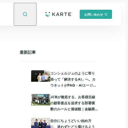
お問い合わせ
最新記事
コンシェルジュのように寄り
添って「解決するAI」へ。カ
ウネットがFAQ・AIエージェ
ント・有人チャットを統合し
JCBが徹底する、お客様目線
て進める、個社最適な顧客サ
の顧客接点を追求する部署横
ポート
断のルールと価値観｜金融業
界限定勉強会レポート
自分にちょうどいい始め方
に、迷わずたどり着けるよう