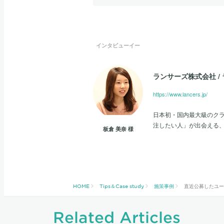
インタビューイー
ランサーズ株式会社
/
https://www.lancers.jp/
日本初・国内最大級のク
注したい人」が出会える
板倉 美奈
様
HOME
Tips＆Case study
施策事例
直近公募したユー
Related Articles