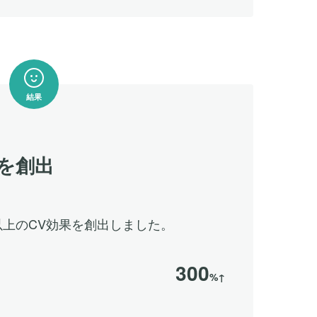
結果
果を創出
以上のCV効果を創出しました。
300
%↑