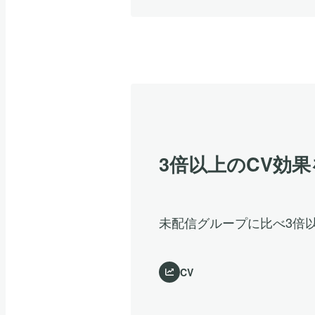
3倍以上のCV効
未配信グループに比べ3倍
CV