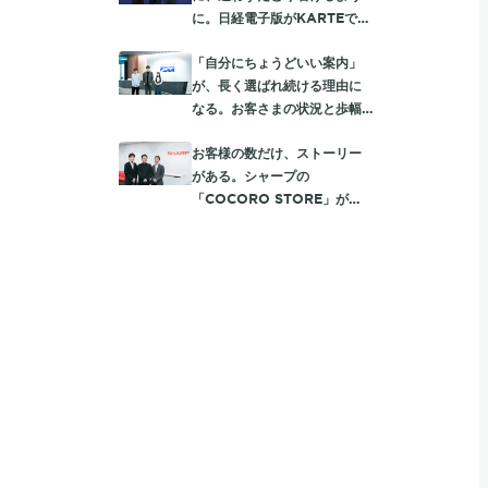
に。日経電子版がKARTEで実
践する読者に寄り添う入会動
「自分にちょうどいい案内」
線
が、長く選ばれ続ける理由に
なる。お客さまの状況と歩幅
に合わせて、auを使うほど
お客様の数だけ、ストーリー
「おトク」が膨らむ体験設計
がある。シャープの
「COCORO STORE」が
KARTEで深める、一人ひとり
に向き合う顧客体験