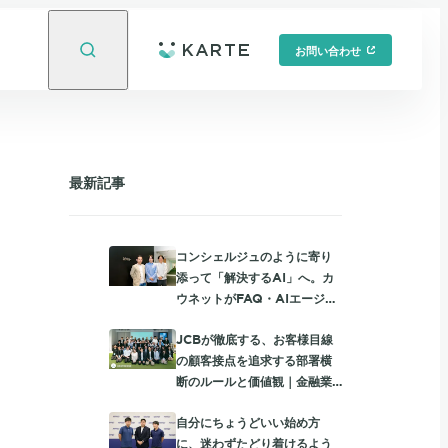
お問い合わせ
最新記事
コンシェルジュのように寄り
添って「解決するAI」へ。カ
ウネットがFAQ・AIエージェ
ント・有人チャットを統合し
JCBが徹底する、お客様目線
て進める、個社最適な顧客サ
の顧客接点を追求する部署横
ポート
断のルールと価値観｜金融業
界限定勉強会レポート
自分にちょうどいい始め方
に、迷わずたどり着けるよう