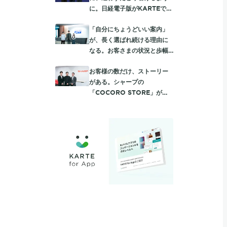
に。日経電子版がKARTEで実
践する読者に寄り添う入会動
「自分にちょうどいい案内」
線
が、長く選ばれ続ける理由に
なる。お客さまの状況と歩幅
に合わせて、auを使うほど
お客様の数だけ、ストーリー
「おトク」が膨らむ体験設計
がある。シャープの
「COCORO STORE」が
KARTEで深める、一人ひとり
に向き合う顧客体験