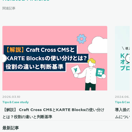
関連記事
2026.03.10
2024.06.2
Tips＆Case study
Tips＆Case
【解説】 Craft Cross CMSとKARTE Blocksの使い分け
導入後の
とは？役割の違いと判断基準
ムについ
最新記事