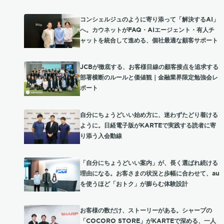
コンシェルジュのように寄り添って「解決するAI」
へ。カウネットがFAQ・AIエージェント・有人チ
ャットを統合して進める、個社最適な顧客サポート
JCBが徹底する、お客様目線の顧客接点を追求する
部署横断のルールと価値観｜金融業界限定勉強会レ
ポート
自分にちょうどいい始め方に、迷わずたどり着ける
ように。日経電子版がKARTEで実践する読者に寄
り添う入会動線
「自分にちょうどいい案内」が、長く選ばれ続ける
理由になる。お客さまの状況と歩幅に合わせて、au
を使うほど「おトク」が膨らむ体験設計
お客様の数だけ、ストーリーがある。シャープの
「COCORO STORE」がKARTEで深める、一人