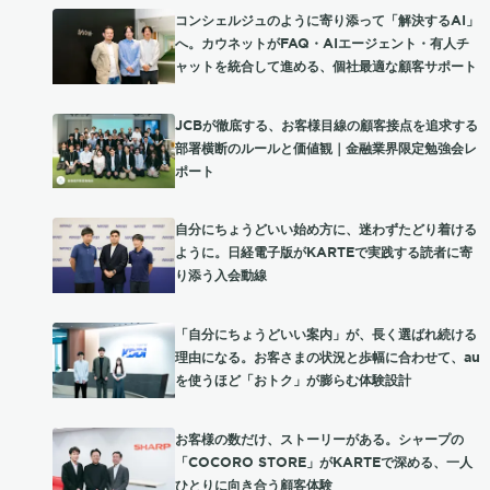
コンシェルジュのように寄り添って「解決するAI」
へ。カウネットがFAQ・AIエージェント・有人チ
ャットを統合して進める、個社最適な顧客サポート
JCBが徹底する、お客様目線の顧客接点を追求する
部署横断のルールと価値観｜金融業界限定勉強会レ
ポート
自分にちょうどいい始め方に、迷わずたどり着ける
ように。日経電子版がKARTEで実践する読者に寄
り添う入会動線
「自分にちょうどいい案内」が、長く選ばれ続ける
理由になる。お客さまの状況と歩幅に合わせて、au
を使うほど「おトク」が膨らむ体験設計
お客様の数だけ、ストーリーがある。シャープの
「COCORO STORE」がKARTEで深める、一人
ひとりに向き合う顧客体験