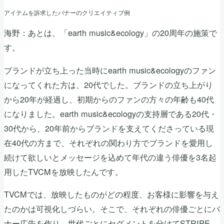
アイテムを訴求したバナーのクリエイティブ例
海野：あとは、「earth music&ecology」の20周年の施策で
す。
ブランドが立ち上った当時にearth music&ecologyのファン
になってくれた方は、20代でした。ブランドの立ち上がり
から20年が経過し、初期からのファンの方々の年齢も40代
になりました。earth music&ecologyの支持層である20代・
30代から、20年前からブランドを支えてくださっている現
在40代の方まで、それぞれの関わり方でブランドを愛用し
続けて欲しいとメッセージを込めて年代の違う俳優を3名起
用したTVCMを放映したんです。
TVCMでは、放映したものがどの程度、お客様に影響を与え
たのかは可視化しづらい。そこで、それぞれの俳優ごとにバ
ナー広告を作り、世代ごとにセグメントを分けてSTRIPE