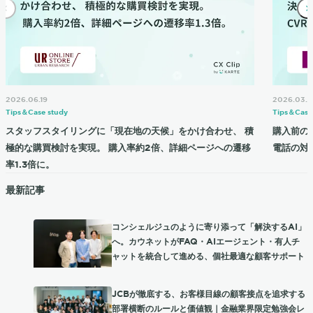
2026.06.19
2026.03.2
Tips＆Case study
Tips＆Case
スタッフスタイリングに「現在地の天候」をかけ合わせ、 積
購入前の
極的な購買検討を実現。 購入率約2倍、詳細ページへの遷移
電話の対応
率1.3倍に。
最新記事
コンシェルジュのように寄り添って「解決するAI」
へ。カウネットがFAQ・AIエージェント・有人チ
ャットを統合して進める、個社最適な顧客サポート
JCBが徹底する、お客様目線の顧客接点を追求する
部署横断のルールと価値観｜金融業界限定勉強会レ