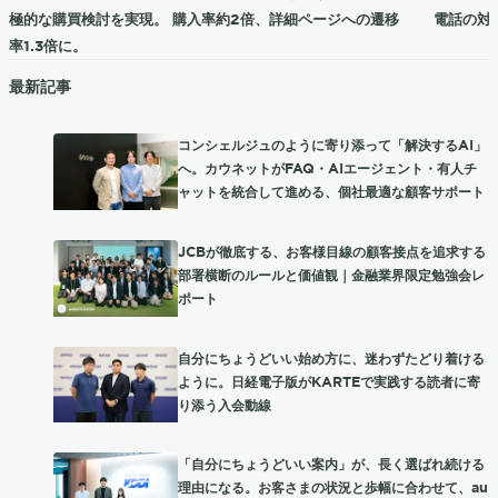
極的な購買検討を実現。 購入率約2倍、詳細ページへの遷移
電話の対応
率1.3倍に。
最新記事
コンシェルジュのように寄り添って「解決するAI」
へ。カウネットがFAQ・AIエージェント・有人チ
ャットを統合して進める、個社最適な顧客サポート
JCBが徹底する、お客様目線の顧客接点を追求する
部署横断のルールと価値観｜金融業界限定勉強会レ
ポート
自分にちょうどいい始め方に、迷わずたどり着ける
ように。日経電子版がKARTEで実践する読者に寄
り添う入会動線
「自分にちょうどいい案内」が、長く選ばれ続ける
理由になる。お客さまの状況と歩幅に合わせて、au