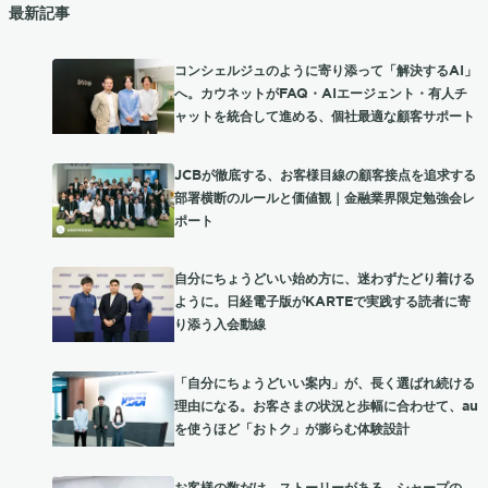
最新記事
コンシェルジュのように寄り添って「解決するAI」
へ。カウネットがFAQ・AIエージェント・有人チ
ャットを統合して進める、個社最適な顧客サポート
JCBが徹底する、お客様目線の顧客接点を追求する
部署横断のルールと価値観｜金融業界限定勉強会レ
ポート
自分にちょうどいい始め方に、迷わずたどり着ける
ように。日経電子版がKARTEで実践する読者に寄
り添う入会動線
「自分にちょうどいい案内」が、長く選ばれ続ける
理由になる。お客さまの状況と歩幅に合わせて、au
を使うほど「おトク」が膨らむ体験設計
お客様の数だけ、ストーリーがある。シャープの