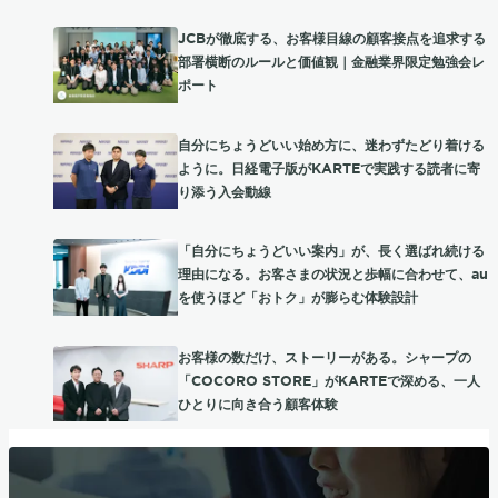
JCBが徹底する、お客様目線の顧客接点を追求する
部署横断のルールと価値観｜金融業界限定勉強会レ
ポート
自分にちょうどいい始め方に、迷わずたどり着ける
ように。日経電子版がKARTEで実践する読者に寄
り添う入会動線
「自分にちょうどいい案内」が、長く選ばれ続ける
理由になる。お客さまの状況と歩幅に合わせて、au
を使うほど「おトク」が膨らむ体験設計
お客様の数だけ、ストーリーがある。シャープの
「COCORO STORE」がKARTEで深める、一人
ひとりに向き合う顧客体験