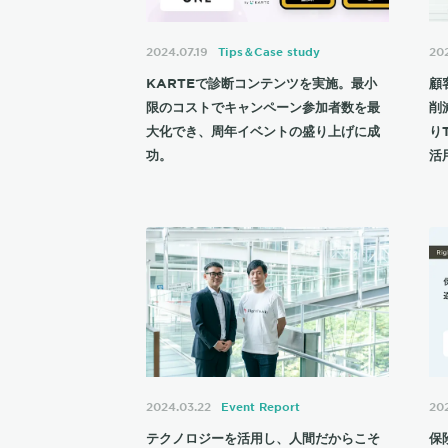
2024.07.19
Tips＆Case study
20
KARTEで診断コンテンツを実施。最小
顧
限のコストでキャンペーン参加者数を最
削
大化でき、周年イベントの盛り上げに成
りT
功。
活
2024.03.22
Event Report
20
テクノロジーを活用し、人間だからこそ
保