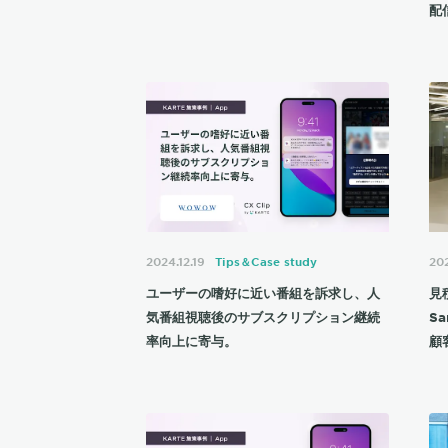
配
2024.12.19
Tips＆Case study
202
ユーザーの嗜好に近い番組を訴求し、人
見
気番組視聴後のサブスクリプション継続
S
率向上に寄与。
顧