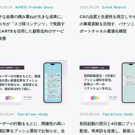
5.10.01
KARTE Friends Story
2025.05.29
Event Report
さな改善の積み重ねが大きな成果に。
CSの品質と生産性を両立しサ
コモが「スゴ得コンテンツ」で実践す
の事業貢献を目指す、パナソニ
KARTEを活用した顧客志向のサービ
ポートチャネル最適化構想
改善
25.03.04
Tips＆Case study
2025.03.04
Tips＆Case study
ーザーの行動をもとに、関連性の高い
初回起動の翌日と4日後にプッ
着記事をプッシュ通知でお知らせ。全
配信。再来訪を促進し、新規ユ