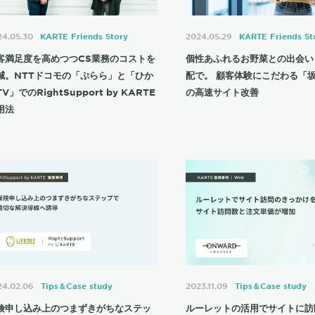
24.05.30
KARTE Friends Story
2024.05.29
KARTE Friends St
客満足度を高めつつCS業務のコストを
個性あふれるお野菜との出会い
減。NTTドコモの「ぷらら」と「ひか
配で。 顧客体験にこだわる「
V」でのRightSupport by KARTE
の高速サイト改善
用法
24.02.06
Tips＆Case study
2023.11.09
Tips＆Case study
険申し込み上のつまずきがちなステッ
ルーレットの活用でサイトに訪