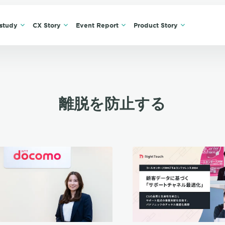
study
CX Story
Event Report
Product Story
離脱を防止する