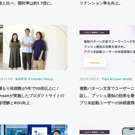
信と比べ、開封率は約1.7倍に。
リテンション率を向上。
4.11.08
KARTE Friends Story
2024.09.12
Tips＆Case study
積もり依頼数が1年で10倍以上に！
複数パターン文言でユーザーニ
ansanが実施したプロダクトサイトの
証し、プッシュ通知の効果を最
客理解とROI向上
プリ未起動ユーザーの休眠復帰