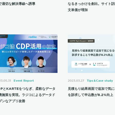
で適切な解決導線へ誘導
なるきっかけを創出。サイト訪
文単価が増加
3.05.31
Event Report
2023.03.27
Tips＆Case study
DPとKARTEをつなぎ、柔軟なデータ
見積もり結果画面で追加で気に
携施策を実現。ラジコによるデータド
を訴求して申込数が8.2%向上
ブンなアプリ改善